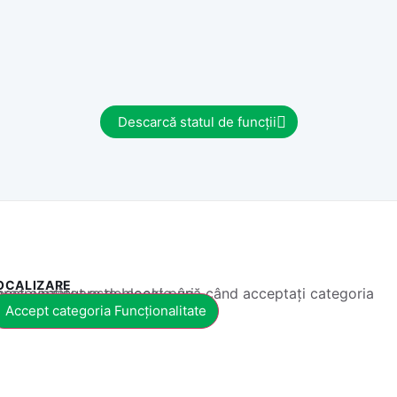
Descarcă statul de funcții
OCALIZARE
 conținut este blocat până când acceptați categoria corespunzătoare de cookie-uri.
Accept categoria Funcționalitate