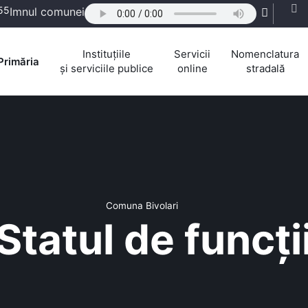
55
Imnul comunei
Instituțiile
Servicii
Nomenclatura
Primăria
și serviciile publice
online
stradală
Comuna Bivolari
Statul de funcți