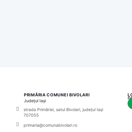
PRIMĂRIA COMUNEI BIVOLARI
L
Acest
Județul
Iași
strada Primăriei, satul Bivolari, județul Iași
707055
primaria@comunabivolari.ro